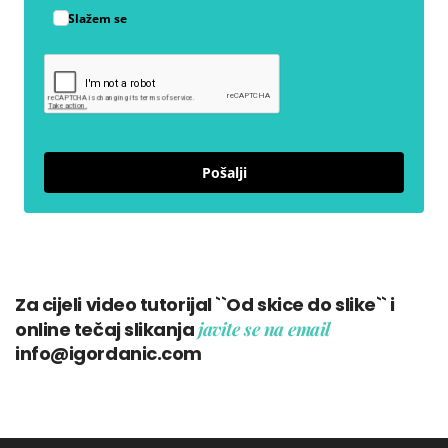
Slažem se
Pošalji
Za cijeli video tutorijal ``Od skice do slike`` i
online tečaj slikanja
javite se na email
info@igordanic.com