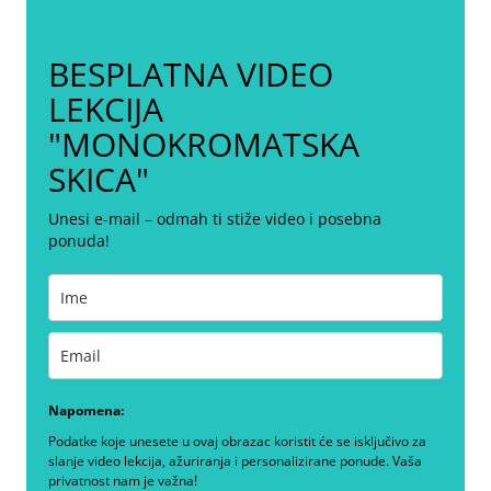
BESPLATNA VIDEO
LEKCIJA
"MONOKROMATSKA
SKICA"
Unesi e-mail – odmah ti stiže video i posebna
ponuda!
Napomena:
Podatke koje unesete u ovaj obrazac koristit će se isključivo za
slanje video lekcija, ažuriranja i personalizirane ponude. Vaša
privatnost nam je važna!