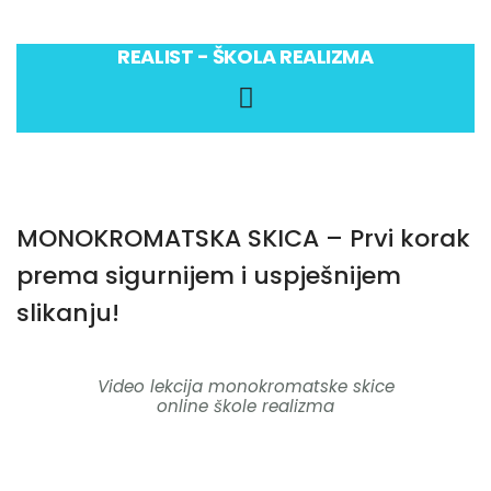
Igor Đanić Artist
REALIST - ŠKOLA REALIZMA
Home
About artist – Igor Đanić
Live Wedding Painting
MONOKROMATSKA SKICA – Prvi korak
Gallery
prema sigurnijem i uspješnijem
slikanju!
Paintings for sale
CURATED PORTRAITS
Video lekcija monokromatske skice
online škole realizma
INTERESTING ART WORLD
Contact